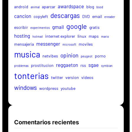
awardspace
android
aparcar
blog
animal
bsod
descargas
cancion
copyleft
DVD
email
ereader
google
gmail
escribir
gratis
experimentos
hosting
internet explorer
linux
maps
hotmail
mario
messenger
mensajeria
moviles
microsoft
musica
opinion
netvibes
porno
peugeot
reggaeton
sgae
prostitucion
rss
problemas
symbian
tonterias
twitter
version
videos
windows
wordpress
youtube
Comentarios recientes