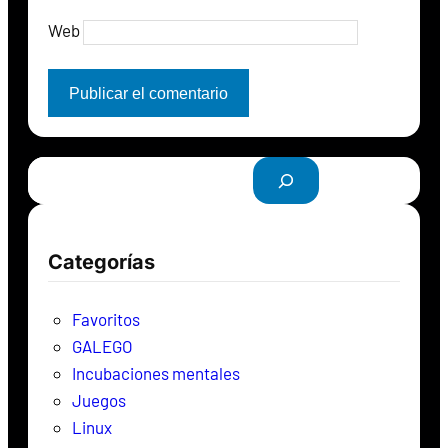
Web
B
u
s
c
Categorías
a
r
Favoritos
GALEGO
Incubaciones mentales
Juegos
Linux