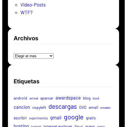
Video-Posts
WTF?
Archivos
Archivos
Etiquetas
awardspace
android
aparcar
blog
animal
bsod
descargas
cancion
copyleft
DVD
email
ereader
google
gmail
escribir
gratis
experimentos
hosting
internet explorer
linux
maps
hotmail
mario