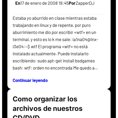
En
17 de enero de 2008 19:45
Por
ZapperDJ
Estaba yo aburrido en clase mientras estaba
trabajando en linux y de repente, por puro
aburrimiento me dio por escribir «wtf» en un
terminal, y esto es lo k me sale: ia1na04@lnx-
i3e04:~$ wtf El programa «wtf» no está
instalado actualmente. Puede instalarlo
escribiendo: sudo apt-get install bsdgames
bash: wtf: orden no encontrada Me quedo a…
Continuar leyendo
Como organizar los
archivos de nuestros
CD/DVD