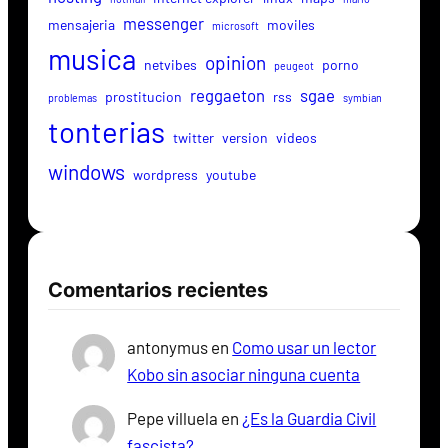
messenger
mensajeria
moviles
microsoft
musica
opinion
netvibes
porno
peugeot
reggaeton
sgae
prostitucion
rss
problemas
symbian
tonterias
twitter
version
videos
windows
wordpress
youtube
Comentarios recientes
antonymus
en
Como usar un lector
Kobo sin asociar ninguna cuenta
Pepe villuela
en
¿Es la Guardia Civil
fascista?