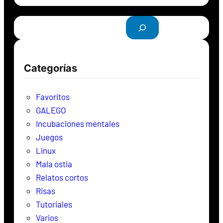
B
u
s
c
Categorías
a
r
Favoritos
GALEGO
Incubaciones mentales
Juegos
Linux
Mala ostia
Relatos cortos
Risas
Tutoriales
Varios