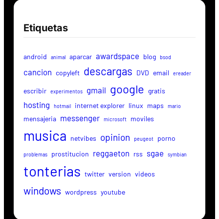
Etiquetas
awardspace
android
aparcar
blog
animal
bsod
descargas
cancion
copyleft
DVD
email
ereader
google
gmail
escribir
gratis
experimentos
hosting
internet explorer
linux
maps
hotmail
mario
messenger
mensajeria
moviles
microsoft
musica
opinion
netvibes
porno
peugeot
reggaeton
sgae
prostitucion
rss
problemas
symbian
tonterias
twitter
version
videos
windows
wordpress
youtube