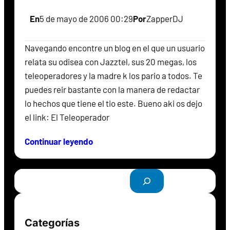
En
5 de mayo de 2006 00:29
Por
ZapperDJ
Navegando encontre un blog en el que un usuario
relata su odisea con Jazztel, sus 20 megas, los
teleoperadores y la madre k los pario a todos. Te
puedes reir bastante con la manera de redactar
lo hechos que tiene el tio este. Bueno aki os dejo
el link: El Teleoperador
Continuar leyendo
B
u
s
c
Categorías