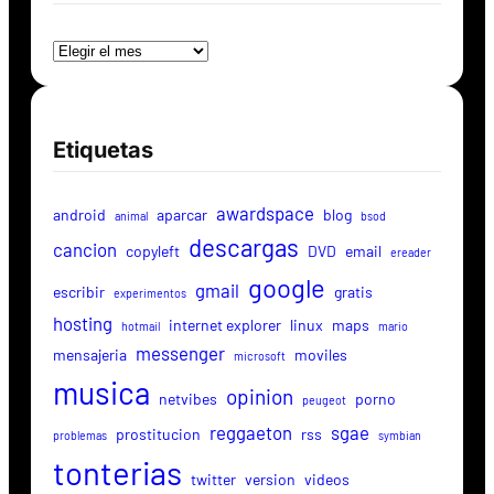
Archivos
Etiquetas
awardspace
android
aparcar
blog
animal
bsod
descargas
cancion
copyleft
DVD
email
ereader
google
gmail
escribir
gratis
experimentos
hosting
internet explorer
linux
maps
hotmail
mario
messenger
mensajeria
moviles
microsoft
musica
opinion
netvibes
porno
peugeot
reggaeton
sgae
prostitucion
rss
problemas
symbian
tonterias
twitter
version
videos