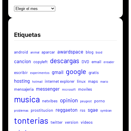
Archivos
Etiquetas
awardspace
android
aparcar
blog
animal
bsod
descargas
cancion
copyleft
DVD
email
ereader
google
gmail
escribir
gratis
experimentos
hosting
internet explorer
linux
maps
hotmail
mario
messenger
mensajeria
moviles
microsoft
musica
opinion
netvibes
porno
peugeot
reggaeton
sgae
prostitucion
rss
problemas
symbian
tonterias
twitter
version
videos