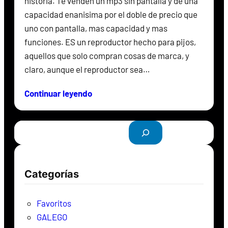
historia. Te venden un mp3 sin pantalla y de una
capacidad enanisima por el doble de precio que
uno con pantalla, mas capacidad y mas
funciones. ES un reproductor hecho para pijos,
aquellos que solo compran cosas de marca, y
claro, aunque el reproductor sea…
Continuar leyendo
B
u
s
c
Categorías
a
r
Favoritos
GALEGO