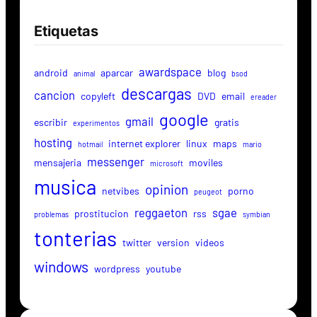
Etiquetas
awardspace
android
aparcar
blog
animal
bsod
descargas
cancion
copyleft
DVD
email
ereader
google
gmail
escribir
gratis
experimentos
hosting
internet explorer
linux
maps
hotmail
mario
messenger
mensajeria
moviles
microsoft
musica
opinion
netvibes
porno
peugeot
reggaeton
sgae
prostitucion
rss
problemas
symbian
tonterias
twitter
version
videos
windows
wordpress
youtube