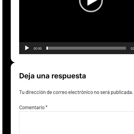
c
t
o
r
d
e
00:00
02
v
í
d
Deja una respuesta
e
o
Tu dirección de correo electrónico no será publicada.
Comentario
*