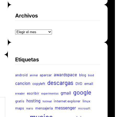
Archivos
Archivos
Etiquetas
awardspace
android
aparcar
blog
animal
bsod
descargas
cancion
copyleft
DVD
email
google
gmail
escribir
ereader
experimentos
hosting
gratis
internet explorer
linux
hotmail
messenger
maps
mensajeria
mario
microsoft