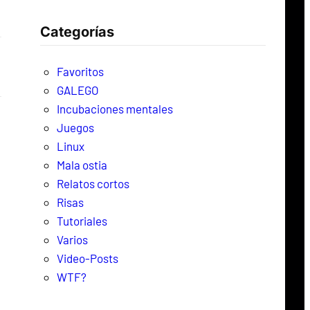
c
Categorías
a
r
Favoritos
GALEGO
Incubaciones mentales
Juegos
Linux
Mala ostia
Relatos cortos
Risas
Tutoriales
Varios
Video-Posts
WTF?