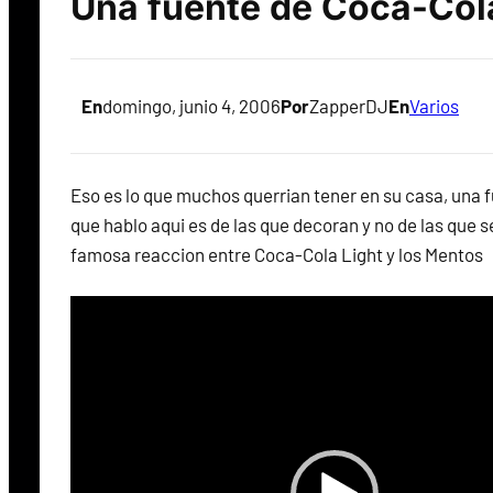
Una fuente de Coca-Col
En
domingo, junio 4, 2006
Por
ZapperDJ
En
Varios
Eso es lo que muchos querrian tener en su casa, una 
que hablo aqui es de las que decoran y no de las que
famosa reaccion entre Coca-Cola Light y los Mentos
R
e
p
r
o
d
u