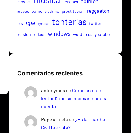
musica
opinion
moviles
netvibes
reggaeton
porno
prostitucion
peugeot
problemas
tonterias
sgae
rss
twitter
symbian
windows
version
videos
wordpress
youtube
Comentarios recientes
antonymus
en
Como usar un
lector Kobo sin asociar ninguna
cuenta
Pepe villuela
en
¿Es la Guardia
Civil fascista?