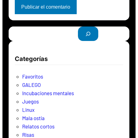
B
u
s
c
Categorías
a
r
Favoritos
GALEGO
Incubaciones mentales
Juegos
Linux
Mala ostia
Relatos cortos
Risas