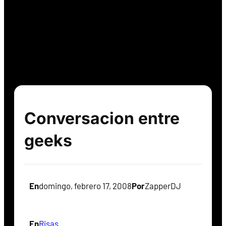
Conversacion entre
geeks
En
domingo, febrero 17, 2008
Por
ZapperDJ
En
Risas