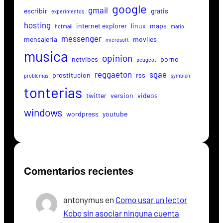
google
gmail
escribir
gratis
experimentos
hosting
internet explorer
linux
maps
hotmail
mario
messenger
mensajeria
moviles
microsoft
musica
opinion
netvibes
porno
peugeot
reggaeton
sgae
prostitucion
rss
problemas
symbian
tonterias
twitter
version
videos
windows
wordpress
youtube
Comentarios recientes
antonymus
en
Como usar un lector
Kobo sin asociar ninguna cuenta