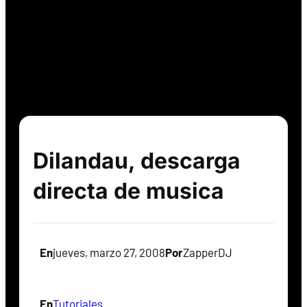
Dilandau, descarga
directa de musica
En
jueves, marzo 27, 2008
Por
ZapperDJ
En
Tutoriales