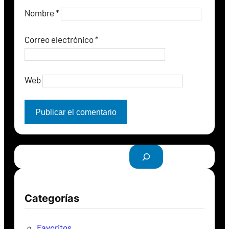
Nombre
*
Correo electrónico
*
Web
B
u
s
c
Categorías
a
r
Favoritos