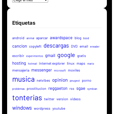
Etiquetas
awardspace
android
aparcar
blog
animal
bsod
descargas
cancion
copyleft
DVD
email
ereader
google
gmail
escribir
gratis
experimentos
hosting
internet explorer
linux
maps
hotmail
mario
messenger
mensajeria
moviles
microsoft
musica
opinion
netvibes
porno
peugeot
reggaeton
sgae
prostitucion
rss
problemas
symbian
tonterias
twitter
version
videos
windows
wordpress
youtube