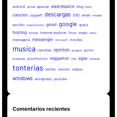
awardspace
android
aparcar
blog
animal
bsod
descargas
cancion
copyleft
DVD
email
ereader
google
gmail
escribir
gratis
experimentos
hosting
internet explorer
linux
maps
hotmail
mario
messenger
mensajeria
moviles
microsoft
musica
opinion
netvibes
porno
peugeot
reggaeton
sgae
prostitucion
rss
problemas
symbian
tonterias
twitter
version
videos
windows
wordpress
youtube
Comentarios recientes