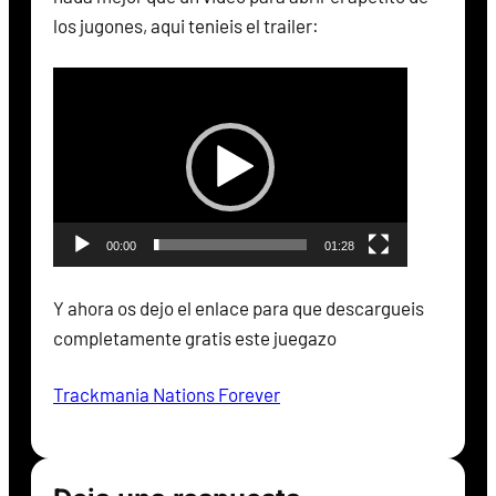
los jugones, aqui tenieis el trailer:
R
e
p
r
o
d
00:00
01:28
u
c
Y ahora os dejo el enlace para que descargueis
t
completamente gratis este juegazo
o
r
Trackmania Nations Forever
d
e
v