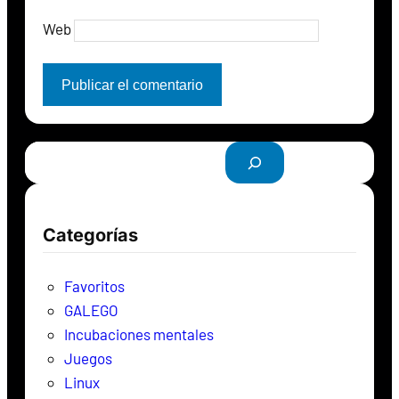
Web
B
u
s
c
Categorías
a
r
Favoritos
GALEGO
Incubaciones mentales
Juegos
Linux