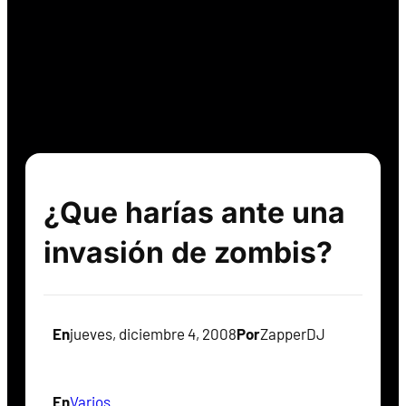
¿Que harías ante una
invasión de zombis?
En
jueves, diciembre 4, 2008
Por
ZapperDJ
En
Varios