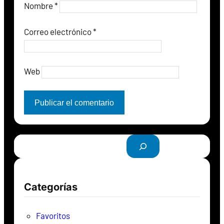
Nombre
*
Correo electrónico
*
Web
B
u
s
c
Categorías
a
r
Favoritos