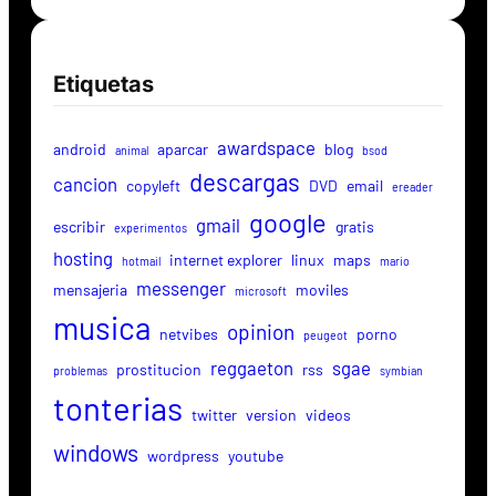
Etiquetas
awardspace
android
aparcar
blog
animal
bsod
descargas
cancion
copyleft
DVD
email
ereader
google
gmail
escribir
gratis
experimentos
hosting
internet explorer
linux
maps
hotmail
mario
messenger
mensajeria
moviles
microsoft
musica
opinion
netvibes
porno
peugeot
reggaeton
sgae
prostitucion
rss
problemas
symbian
tonterias
twitter
version
videos
windows
wordpress
youtube