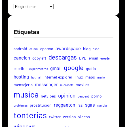
Etiquetas
awardspace
android
aparcar
blog
animal
bsod
descargas
cancion
copyleft
DVD
email
ereader
google
gmail
escribir
gratis
experimentos
hosting
internet explorer
linux
maps
hotmail
mario
messenger
mensajeria
moviles
microsoft
musica
opinion
netvibes
porno
peugeot
reggaeton
sgae
prostitucion
rss
problemas
symbian
tonterias
twitter
version
videos
windows