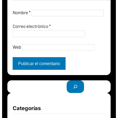
Nombre
*
Correo electrónico
*
Web
B
u
s
c
Categorías
a