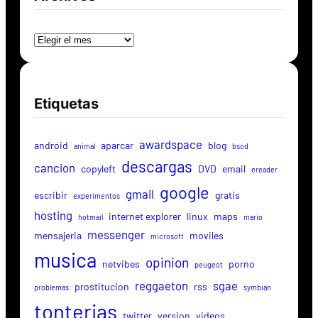
Archivos
Etiquetas
awardspace
android
aparcar
blog
animal
bsod
descargas
cancion
copyleft
DVD
email
ereader
google
gmail
escribir
gratis
experimentos
hosting
internet explorer
linux
maps
hotmail
mario
messenger
mensajeria
moviles
microsoft
musica
opinion
netvibes
porno
peugeot
reggaeton
sgae
prostitucion
rss
problemas
symbian
tonterias
twitter
version
videos