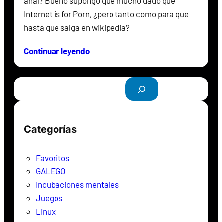
anal? Bueno supongo que mucho dado que
Internet is for Porn, ¿pero tanto como para que
hasta que salga en wikipedia?
Continuar leyendo
B
u
s
c
Categorías
a
r
Favoritos
GALEGO
Incubaciones mentales
Juegos
Linux