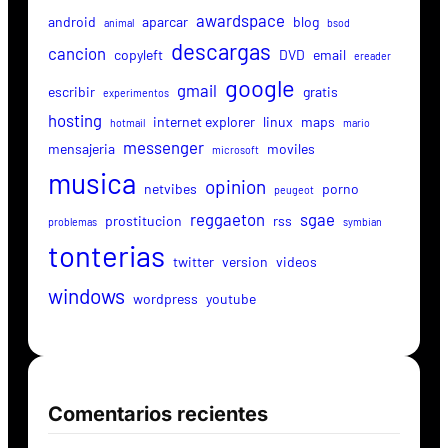
awardspace
android
aparcar
blog
animal
bsod
descargas
cancion
copyleft
DVD
email
ereader
google
gmail
escribir
gratis
experimentos
hosting
internet explorer
linux
maps
hotmail
mario
messenger
mensajeria
moviles
microsoft
musica
opinion
netvibes
porno
peugeot
reggaeton
sgae
prostitucion
rss
problemas
symbian
tonterias
twitter
version
videos
windows
wordpress
youtube
Comentarios recientes