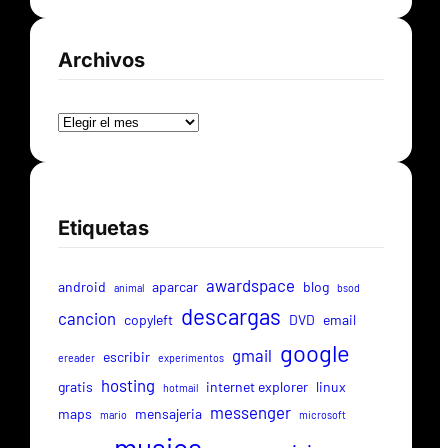
Archivos
Archivos
Etiquetas
awardspace
android
aparcar
blog
animal
bsod
descargas
cancion
copyleft
DVD
email
google
gmail
escribir
ereader
experimentos
hosting
gratis
internet explorer
linux
hotmail
messenger
maps
mensajeria
mario
microsoft