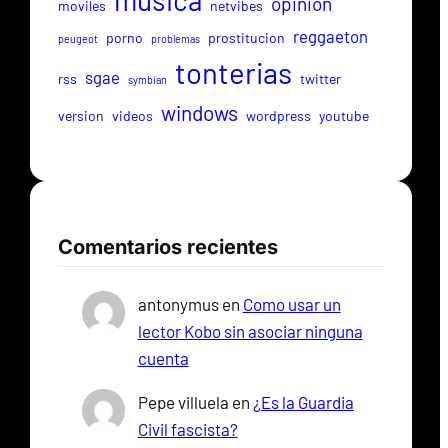
musica
opinion
moviles
netvibes
reggaeton
porno
prostitucion
peugeot
problemas
tonterias
sgae
rss
twitter
symbian
windows
version
videos
wordpress
youtube
Comentarios recientes
antonymus
en
Como usar un
lector Kobo sin asociar ninguna
cuenta
Pepe villuela
en
¿Es la Guardia
Civil fascista?