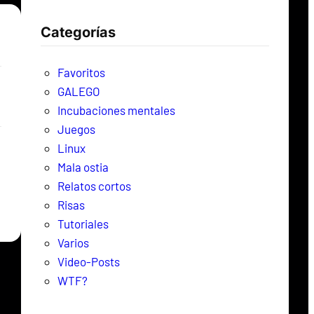
c
Categorías
a
r
Favoritos
GALEGO
Incubaciones mentales
Juegos
Linux
Mala ostia
Relatos cortos
Risas
Tutoriales
Varios
Video-Posts
WTF?