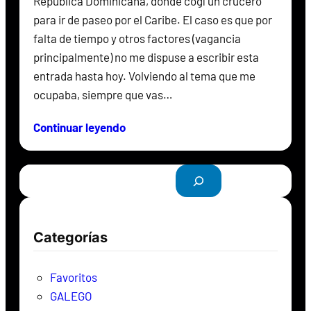
República Dominicana, donde cogí un crucero
para ir de paseo por el Caribe. El caso es que por
falta de tiempo y otros factores (vagancia
principalmente) no me dispuse a escribir esta
entrada hasta hoy. Volviendo al tema que me
ocupaba, siempre que vas…
Continuar leyendo
B
u
s
c
Categorías
a
r
Favoritos
GALEGO