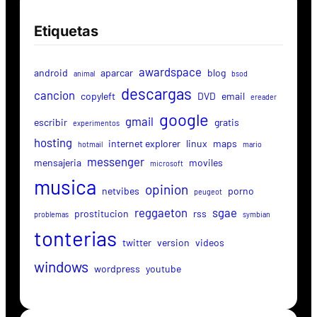
Etiquetas
awardspace
android
aparcar
blog
animal
bsod
descargas
cancion
copyleft
DVD
email
ereader
google
gmail
escribir
gratis
experimentos
hosting
internet explorer
linux
maps
hotmail
mario
messenger
mensajeria
moviles
microsoft
musica
opinion
netvibes
porno
peugeot
reggaeton
sgae
prostitucion
rss
problemas
symbian
tonterias
twitter
version
videos
windows
wordpress
youtube