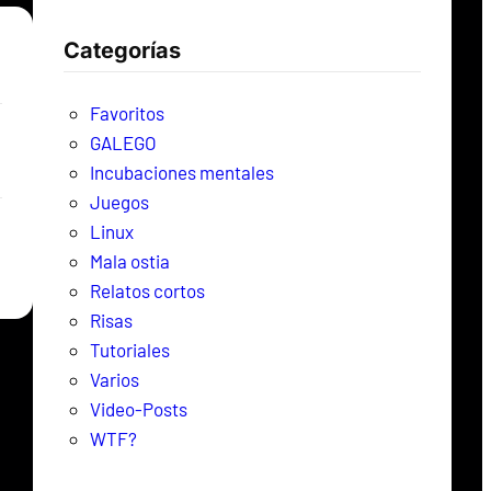
c
Categorías
a
r
Favoritos
GALEGO
Incubaciones mentales
Juegos
Linux
Mala ostia
Relatos cortos
Risas
Tutoriales
Varios
Video-Posts
WTF?