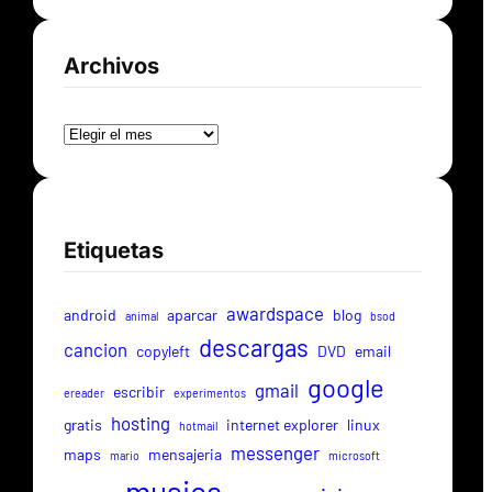
Archivos
Archivos
Etiquetas
awardspace
android
aparcar
blog
animal
bsod
descargas
cancion
copyleft
DVD
email
google
gmail
escribir
ereader
experimentos
hosting
gratis
internet explorer
linux
hotmail
messenger
maps
mensajeria
mario
microsoft