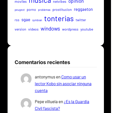
musica
opinion
moviles
netvibes
reggaeton
porno
prostitucion
peugeot
problemas
tonterias
sgae
rss
twitter
symbian
windows
version
videos
wordpress
youtube
Comentarios recientes
antonymus
en
Como usar un
lector Kobo sin asociar ninguna
cuenta
Pepe villuela
en
¿Es la Guardia
Civil fascista?