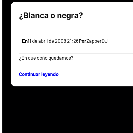
¿Blanca o negra?
En
11 de abril de 2008 21:26
Por
ZapperDJ
¿En que coño quedamos?
Continuar leyendo