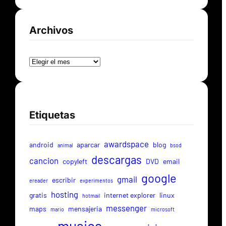
Archivos
Archivos
Etiquetas
awardspace
android
aparcar
blog
animal
bsod
descargas
cancion
copyleft
DVD
email
google
gmail
escribir
ereader
experimentos
hosting
gratis
internet explorer
linux
hotmail
messenger
maps
mensajeria
mario
microsoft