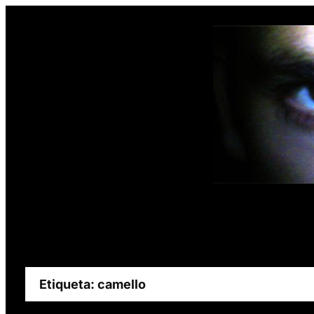
Saltar
al
contenido
Etiqueta:
camello