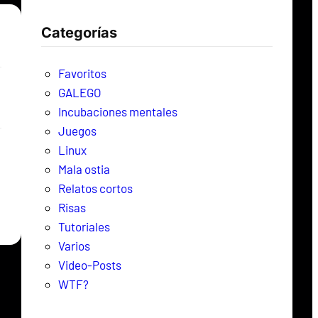
c
Categorías
a
r
Favoritos
GALEGO
Incubaciones mentales
Juegos
Linux
Mala ostia
Relatos cortos
Risas
Tutoriales
Varios
Video-Posts
WTF?