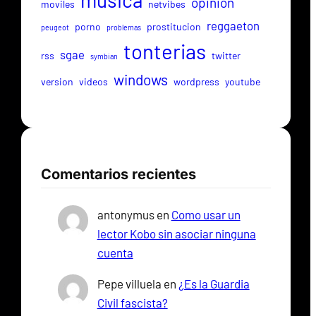
musica
opinion
moviles
netvibes
reggaeton
porno
prostitucion
peugeot
problemas
tonterias
sgae
rss
twitter
symbian
windows
version
videos
wordpress
youtube
Comentarios recientes
antonymus
en
Como usar un
lector Kobo sin asociar ninguna
cuenta
Pepe villuela
en
¿Es la Guardia
Civil fascista?