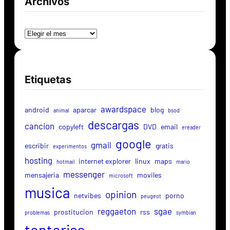
Archivos
Archivos
Etiquetas
awardspace
android
aparcar
blog
animal
bsod
descargas
cancion
copyleft
DVD
email
ereader
google
gmail
escribir
gratis
experimentos
hosting
internet explorer
linux
maps
hotmail
mario
messenger
mensajeria
moviles
microsoft
musica
opinion
netvibes
porno
peugeot
reggaeton
sgae
prostitucion
rss
problemas
symbian
tonterias