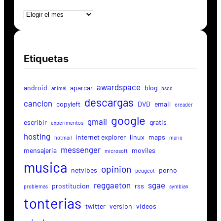
Archivos
Etiquetas
awardspace
android
aparcar
blog
animal
bsod
descargas
cancion
copyleft
DVD
email
ereader
google
gmail
escribir
gratis
experimentos
hosting
internet explorer
linux
maps
hotmail
mario
messenger
mensajeria
moviles
microsoft
musica
opinion
netvibes
porno
peugeot
reggaeton
sgae
prostitucion
rss
problemas
symbian
tonterias
twitter
version
videos