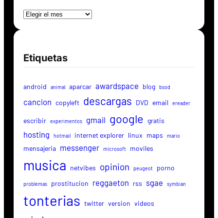
Archivos
Etiquetas
awardspace
android
aparcar
blog
animal
bsod
descargas
cancion
copyleft
DVD
email
ereader
google
gmail
escribir
gratis
experimentos
hosting
internet explorer
linux
maps
hotmail
mario
messenger
mensajeria
moviles
microsoft
musica
opinion
netvibes
porno
peugeot
reggaeton
sgae
prostitucion
rss
problemas
symbian
tonterias
twitter
version
videos