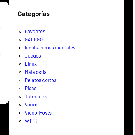
c
Categorías
a
r
Favoritos
GALEGO
Incubaciones mentales
Juegos
Linux
Mala ostia
Relatos cortos
Risas
Tutoriales
Varios
Video-Posts
WTF?