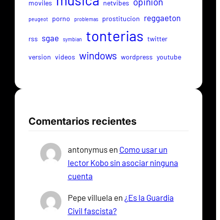
musica
opinion
moviles
netvibes
reggaeton
porno
prostitucion
peugeot
problemas
tonterias
sgae
rss
twitter
symbian
windows
version
videos
wordpress
youtube
Comentarios recientes
antonymus
en
Como usar un
lector Kobo sin asociar ninguna
cuenta
Pepe villuela
en
¿Es la Guardia
Civil fascista?