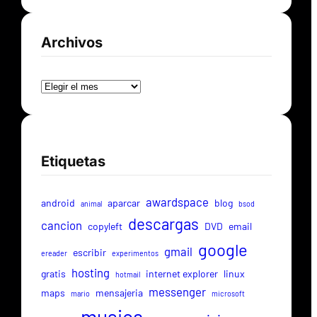
Archivos
Archivos
Etiquetas
awardspace
android
aparcar
blog
animal
bsod
descargas
cancion
copyleft
DVD
email
google
gmail
escribir
ereader
experimentos
hosting
gratis
internet explorer
linux
hotmail
messenger
maps
mensajeria
mario
microsoft