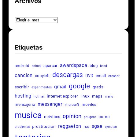
Archivos
Archivos
Etiquetas
awardspace
android
aparcar
blog
animal
bsod
descargas
cancion
copyleft
DVD
email
ereader
google
gmail
escribir
gratis
experimentos
hosting
internet explorer
linux
maps
hotmail
mario
messenger
mensajeria
moviles
microsoft
musica
opinion
netvibes
porno
peugeot
reggaeton
sgae
prostitucion
rss
problemas
symbian
tonterias