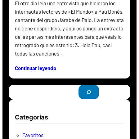
El otro dia leia una entrevista que hicieron los
internautas lectores de «El Mundo» a Pau Donés,
cantante del grupo Jarabe de Palo. La entrevista
no tiene desperdicio, y aqui os pongo un extracto
de las partes mas interesantes para que veais lo
retrogrado que es este tio: 3. Hola Pau, casi
todas las canciones…
Continuar leyendo
B
u
s
c
Categorías
a
r
Favoritos