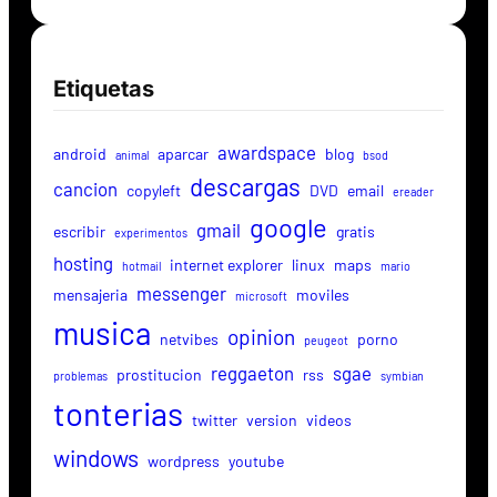
Etiquetas
awardspace
android
aparcar
blog
animal
bsod
descargas
cancion
copyleft
DVD
email
ereader
google
gmail
escribir
gratis
experimentos
hosting
internet explorer
linux
maps
hotmail
mario
messenger
mensajeria
moviles
microsoft
musica
opinion
netvibes
porno
peugeot
reggaeton
sgae
prostitucion
rss
problemas
symbian
tonterias
twitter
version
videos
windows
wordpress
youtube