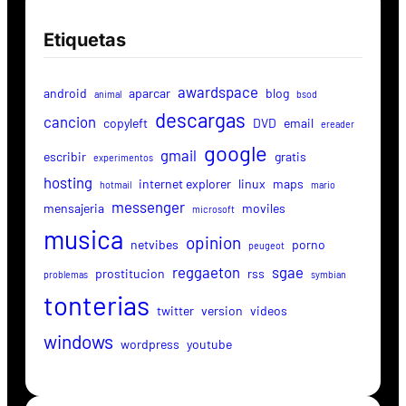
Etiquetas
awardspace
android
aparcar
blog
animal
bsod
descargas
cancion
copyleft
DVD
email
ereader
google
gmail
escribir
gratis
experimentos
hosting
internet explorer
linux
maps
hotmail
mario
messenger
mensajeria
moviles
microsoft
musica
opinion
netvibes
porno
peugeot
reggaeton
sgae
prostitucion
rss
problemas
symbian
tonterias
twitter
version
videos
windows
wordpress
youtube