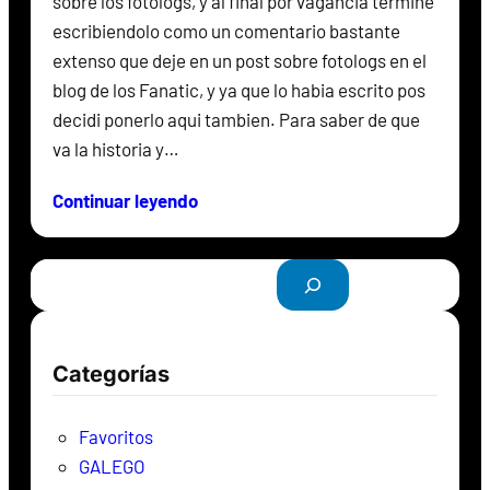
sobre los fotologs, y al final por vagancia termine
escribiendolo como un comentario bastante
extenso que deje en un post sobre fotologs en el
blog de los Fanatic, y ya que lo habia escrito pos
decidi ponerlo aqui tambien. Para saber de que
va la historia y…
Continuar leyendo
B
u
s
c
Categorías
a
r
Favoritos
GALEGO