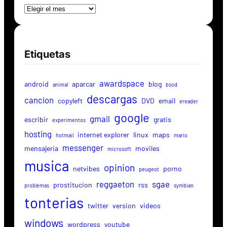
Etiquetas
awardspace
android
aparcar
blog
animal
bsod
descargas
cancion
copyleft
DVD
email
ereader
google
gmail
escribir
gratis
experimentos
hosting
internet explorer
linux
maps
hotmail
mario
messenger
mensajeria
moviles
microsoft
musica
opinion
netvibes
porno
peugeot
reggaeton
sgae
prostitucion
rss
problemas
symbian
tonterias
twitter
version
videos
windows
wordpress
youtube