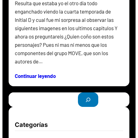
Resulta que estaba yo el otro dia todo
enganchado viendo la cuarta temporada de
Initial D y cual fue mi sorpresa al observar las
siguientes imagenes en los ultimos capitulos Y
ahora os preguntareis ¿Quien coño son estos
personajes? Pues ni mas ni menos que los
componentes del grupo MOVE, que son los
autores de…
Continuar leyendo
B
u
s
c
Categorías
a
r