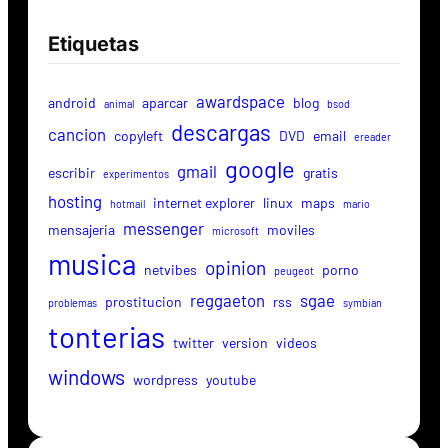
Etiquetas
awardspace
android
aparcar
blog
animal
bsod
descargas
cancion
copyleft
DVD
email
ereader
google
gmail
escribir
gratis
experimentos
hosting
internet explorer
linux
maps
hotmail
mario
messenger
mensajeria
moviles
microsoft
musica
opinion
netvibes
porno
peugeot
reggaeton
sgae
prostitucion
rss
problemas
symbian
tonterias
twitter
version
videos
windows
wordpress
youtube