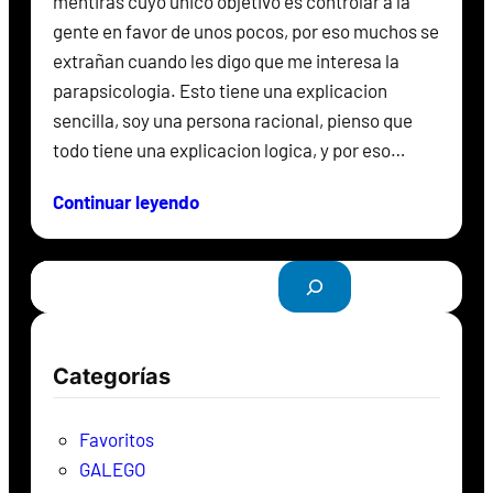
mentiras cuyo unico objetivo es controlar a la
gente en favor de unos pocos, por eso muchos se
extrañan cuando les digo que me interesa la
parapsicologia. Esto tiene una explicacion
sencilla, soy una persona racional, pienso que
todo tiene una explicacion logica, y por eso…
Continuar leyendo
B
u
s
c
Categorías
a
r
Favoritos
GALEGO