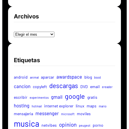
Archivos
Archivos
Etiquetas
awardspace
android
aparcar
blog
animal
bsod
descargas
cancion
copyleft
DVD
email
ereader
google
gmail
escribir
gratis
experimentos
hosting
internet explorer
linux
maps
hotmail
mario
messenger
mensajeria
moviles
microsoft
musica
opinion
netvibes
porno
peugeot