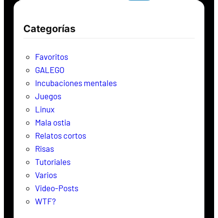
s
c
Categorías
a
r
Favoritos
GALEGO
Incubaciones mentales
Juegos
Linux
Mala ostia
Relatos cortos
Risas
Tutoriales
Varios
Video-Posts
WTF?