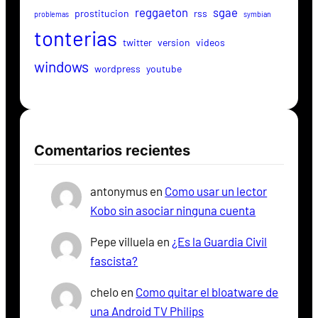
reggaeton
sgae
prostitucion
rss
problemas
symbian
tonterias
twitter
version
videos
windows
wordpress
youtube
Comentarios recientes
antonymus
en
Como usar un lector
Kobo sin asociar ninguna cuenta
Pepe villuela
en
¿Es la Guardia Civil
fascista?
chelo
en
Como quitar el bloatware de
una Android TV Philips