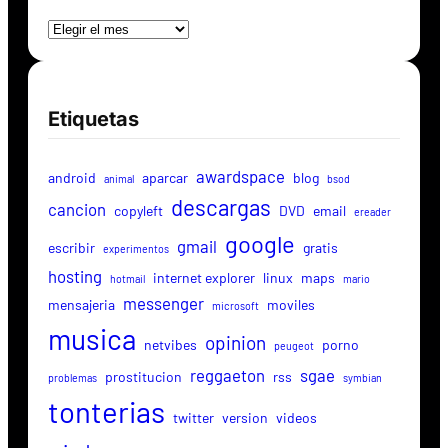
Archivos
Etiquetas
awardspace
android
aparcar
blog
animal
bsod
descargas
cancion
copyleft
DVD
email
ereader
google
gmail
escribir
gratis
experimentos
hosting
internet explorer
linux
maps
hotmail
mario
messenger
mensajeria
moviles
microsoft
musica
opinion
netvibes
porno
peugeot
reggaeton
sgae
prostitucion
rss
problemas
symbian
tonterias
twitter
version
videos