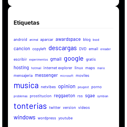
Etiquetas
awardspace
android
aparcar
blog
animal
bsod
descargas
cancion
copyleft
DVD
email
ereader
google
gmail
escribir
gratis
experimentos
hosting
internet explorer
linux
maps
hotmail
mario
messenger
mensajeria
moviles
microsoft
musica
opinion
netvibes
porno
peugeot
reggaeton
sgae
prostitucion
rss
problemas
symbian
tonterias
twitter
version
videos
windows
wordpress
youtube