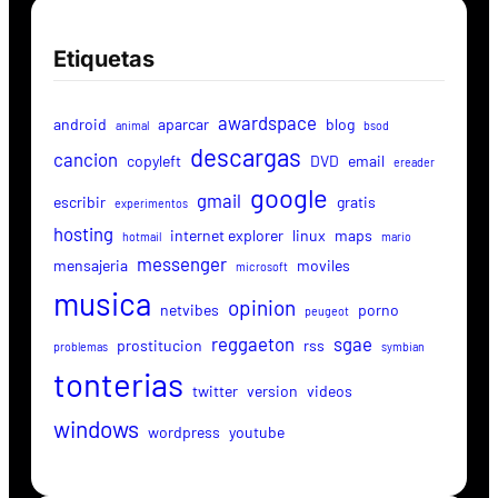
Etiquetas
awardspace
android
aparcar
blog
animal
bsod
descargas
cancion
copyleft
DVD
email
ereader
google
gmail
escribir
gratis
experimentos
hosting
internet explorer
linux
maps
hotmail
mario
messenger
mensajeria
moviles
microsoft
musica
opinion
netvibes
porno
peugeot
reggaeton
sgae
prostitucion
rss
problemas
symbian
tonterias
twitter
version
videos
windows
wordpress
youtube