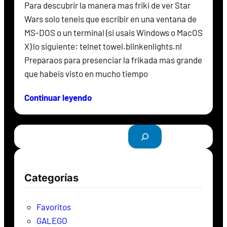
Para descubrir la manera mas friki de ver Star
Wars solo teneis que escribir en una ventana de
MS-DOS o un terminal (si usais Windows o MacOS
X) lo siguiente: telnet towel.blinkenlights.nl
Preparaos para presenciar la frikada mas grande
que habeis visto en mucho tiempo
Continuar leyendo
B
u
s
c
Categorías
a
r
Favoritos
GALEGO