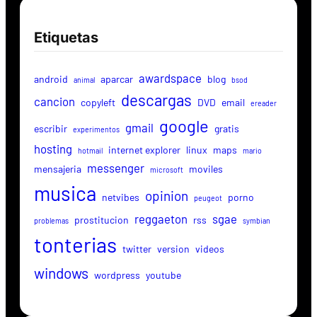
Etiquetas
awardspace
android
aparcar
blog
animal
bsod
descargas
cancion
copyleft
DVD
email
ereader
google
gmail
escribir
gratis
experimentos
hosting
internet explorer
linux
maps
hotmail
mario
messenger
mensajeria
moviles
microsoft
musica
opinion
netvibes
porno
peugeot
reggaeton
sgae
prostitucion
rss
problemas
symbian
tonterias
twitter
version
videos
windows
wordpress
youtube