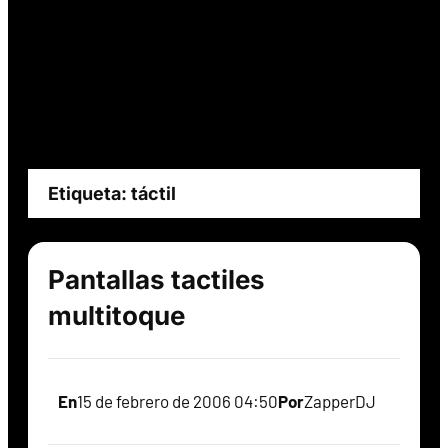
Etiqueta:
táctil
Pantallas tactiles
multitoque
En
15 de febrero de 2006 04:50
Por
ZapperDJ