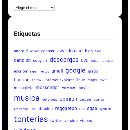
Etiquetas
awardspace
android
aparcar
blog
animal
bsod
descargas
cancion
copyleft
DVD
email
ereader
google
gmail
escribir
gratis
experimentos
hosting
internet explorer
linux
maps
hotmail
mario
messenger
mensajeria
moviles
microsoft
musica
opinion
netvibes
porno
peugeot
reggaeton
sgae
prostitucion
rss
problemas
symbian
tonterias
twitter
version
videos