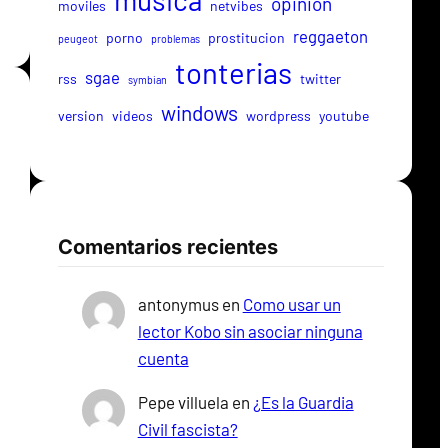
musica
opinion
moviles
netvibes
reggaeton
porno
prostitucion
peugeot
problemas
tonterias
sgae
rss
twitter
symbian
windows
version
videos
wordpress
youtube
Comentarios recientes
antonymus
en
Como usar un
lector Kobo sin asociar ninguna
cuenta
Pepe villuela
en
¿Es la Guardia
Civil fascista?