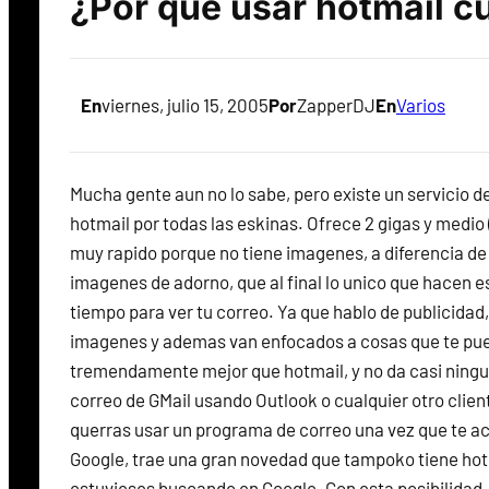
¿Por que usar hotmail c
En
viernes, julio 15, 2005
Por
ZapperDJ
En
Varios
Mucha gente aun no lo sabe, pero existe un servicio de
hotmail por todas las eskinas. Ofrece 2 gigas y medi
muy rapido porque no tiene imagenes, a diferencia de
imagenes de adorno, que al final lo unico que hacen 
tiempo para ver tu correo. Ya que hablo de publicidad,
imagenes y ademas van enfocados a cosas que te puede
tremendamente mejor que hotmail, y no da casi ningun
correo de GMail usando Outlook o cualquier otro clien
querras usar un programa de correo una vez que te aco
Google, trae una gran novedad que tampoko tiene hotm
estuvieses buscando en Google. Con esta posibilidad,