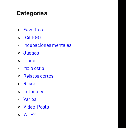
c
Categorías
a
r
Favoritos
GALEGO
Incubaciones mentales
Juegos
Linux
Mala ostia
Relatos cortos
Risas
Tutoriales
Varios
Video-Posts
WTF?