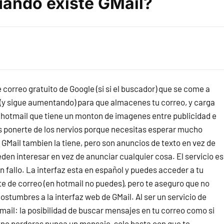
uando existe GMail?
 correo gratuito de Google (si si el buscador) que se come a
o (y sigue aumentando) para que almacenes tu correo, y carga
 hotmail que tiene un monton de imagenes entre publicidad e
es ponerte de los nervios porque necesitas esperar mucho
 GMail tambien la tiene, pero son anuncios de texto en vez de
n interesar en vez de anunciar cualquier cosa. El servicio es
 fallo. La interfaz esta en español y puedes acceder a tu
te de correo (en hotmail no puedes), pero te aseguro que no
stumbres a la interfaz web de GMail. Al ser un servicio de
ail: la posibilidad de buscar mensajes en tu correo como si
 no perderas nunca un mensaje, solo basta con que te