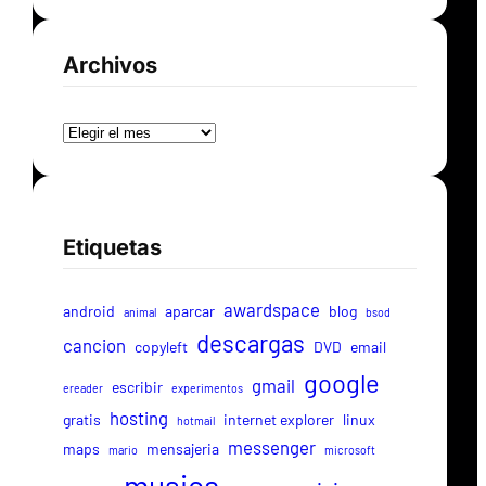
Archivos
Archivos
Etiquetas
awardspace
android
aparcar
blog
animal
bsod
descargas
cancion
copyleft
DVD
email
google
gmail
escribir
ereader
experimentos
hosting
gratis
internet explorer
linux
hotmail
messenger
maps
mensajeria
mario
microsoft