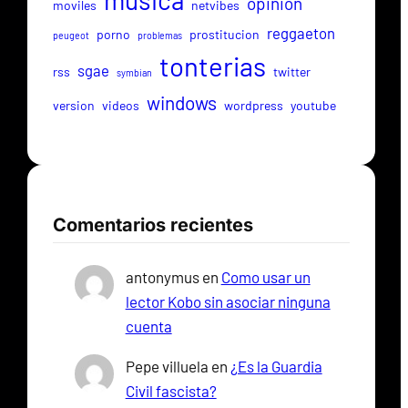
musica
opinion
moviles
netvibes
reggaeton
porno
prostitucion
peugeot
problemas
tonterias
sgae
rss
twitter
symbian
windows
version
videos
wordpress
youtube
Comentarios recientes
antonymus
en
Como usar un
lector Kobo sin asociar ninguna
cuenta
Pepe villuela
en
¿Es la Guardia
Civil fascista?