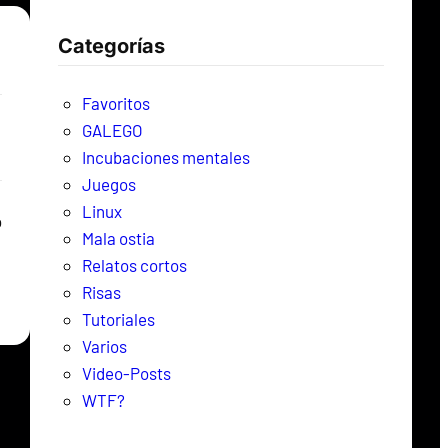
c
Categorías
a
r
Favoritos
GALEGO
Incubaciones mentales
Juegos
Linux
o
Mala ostia
Relatos cortos
Risas
Tutoriales
Varios
Video-Posts
WTF?