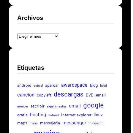
Archivos
Archivos
Etiquetas
awardspace
android
aparcar
blog
animal
bsod
descargas
cancion
copyleft
DVD
email
google
gmail
escribir
ereader
experimentos
hosting
gratis
internet explorer
linux
hotmail
messenger
maps
mensajeria
mario
microsoft