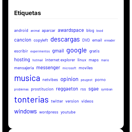
Etiquetas
awardspace
android
aparcar
blog
animal
bsod
descargas
cancion
copyleft
DVD
email
ereader
google
gmail
escribir
gratis
experimentos
hosting
internet explorer
linux
maps
hotmail
mario
messenger
mensajeria
moviles
microsoft
musica
opinion
netvibes
porno
peugeot
reggaeton
sgae
prostitucion
rss
problemas
symbian
tonterias
twitter
version
videos
windows
wordpress
youtube