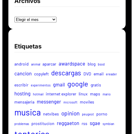
Archivos
Archivos
Etiquetas
awardspace
android
aparcar
blog
animal
bsod
descargas
cancion
copyleft
DVD
email
ereader
google
gmail
escribir
gratis
experimentos
hosting
internet explorer
linux
maps
hotmail
mario
messenger
mensajeria
moviles
microsoft
musica
opinion
netvibes
porno
peugeot
reggaeton
sgae
prostitucion
rss
problemas
symbian
tonterias