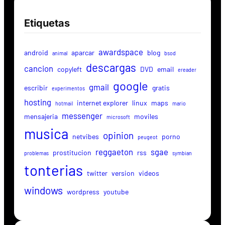
Etiquetas
awardspace
android
aparcar
blog
animal
bsod
descargas
cancion
copyleft
DVD
email
ereader
google
gmail
escribir
gratis
experimentos
hosting
internet explorer
linux
maps
hotmail
mario
messenger
mensajeria
moviles
microsoft
musica
opinion
netvibes
porno
peugeot
reggaeton
sgae
prostitucion
rss
problemas
symbian
tonterias
twitter
version
videos
windows
wordpress
youtube