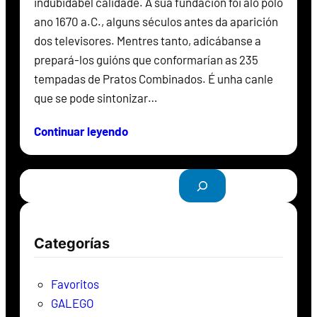
indubidábel calidade. A súa fundación foi aló polo
ano 1670 a.C., alguns séculos antes da aparición
dos televisores. Mentres tanto, adicábanse a
prepará-los guións que conformarían as 235
tempadas de Pratos Combinados. É unha canle
que se pode sintonizar…
Continuar leyendo
B
u
s
c
Categorías
a
r
Favoritos
GALEGO